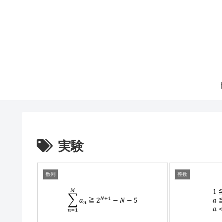
実験
数列
整数