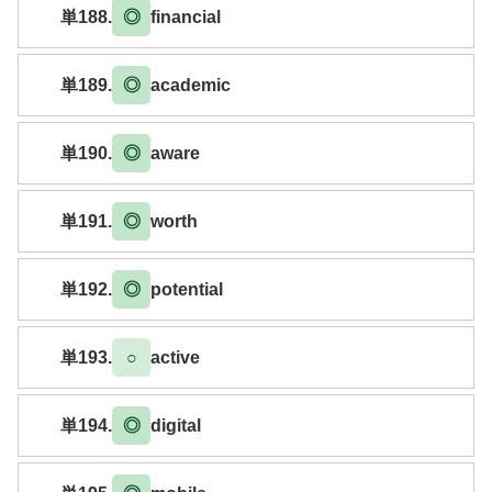
単188.
◎
financial
単189.
◎
academic
単190.
◎
aware
単191.
◎
worth
単192.
◎
potential
単193.
○
active
単194.
◎
digital