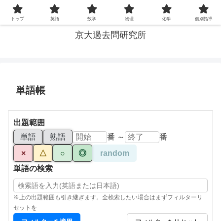
京大の過去問を通じて, 大学入試の本質を探る
トップ
英語
数学
物理
化学
個別指導
京大過去問研究所
単語帳
出題範囲
単語
熟語
番 ～
番
×
△
○
◎
random
単語の検索
※上の出題範囲も引き継ぎます。全検索したい場合はまずフィルターリ
セットを