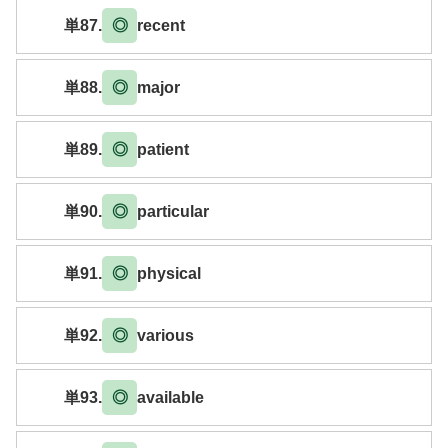
単87.
◎
recent
単88.
◎
major
単89.
◎
patient
単90.
◎
particular
単91.
◎
physical
単92.
◎
various
単93.
◎
available