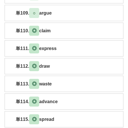
単109.
○
argue
単110.
◎
claim
単111.
◎
express
単112.
◎
draw
単113.
◎
waste
単114.
◎
advance
単115.
◎
spread