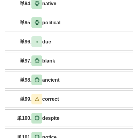
単94.
◎
native
単95.
◎
political
単96.
○
due
単97.
◎
blank
単98.
◎
ancient
単99.
△
correct
単100.
◎
despite
単101.
◎
notice