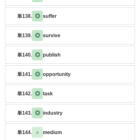
単138.
◎
suffer
単139.
◎
survive
単140.
◎
publish
単141.
◎
opportunity
単142.
◎
task
単143.
◎
industry
単144.
○
medium