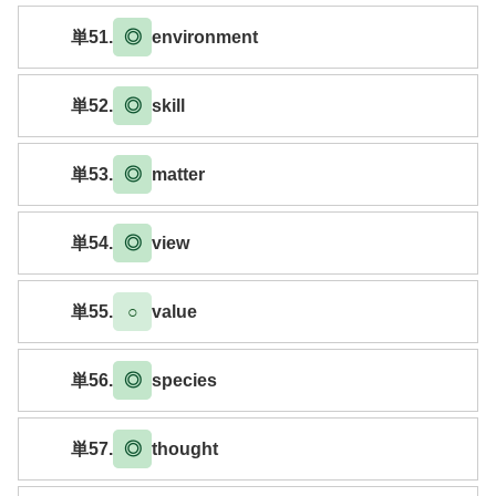
単51.
◎
environment
単52.
◎
skill
単53.
◎
matter
単54.
◎
view
単55.
○
value
単56.
◎
species
単57.
◎
thought