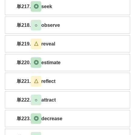
単217.
◎
seek
単218.
○
observe
単219.
△
reveal
単220.
◎
estimate
単221.
△
reflect
単222.
○
attract
単223.
◎
decrease