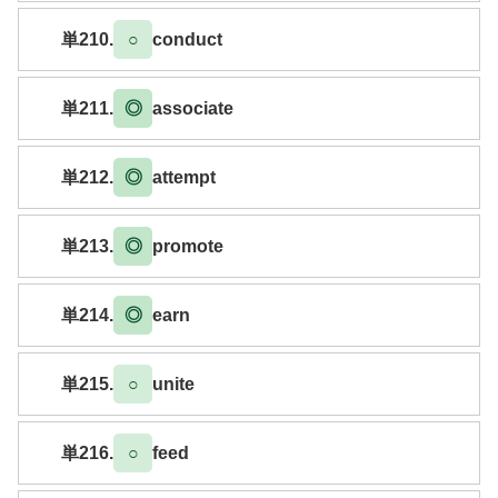
単210.
○
conduct
単211.
◎
associate
単212.
◎
attempt
単213.
◎
promote
単214.
◎
earn
単215.
○
unite
単216.
○
feed