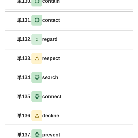
単130.
◎
contain
単131.
◎
contact
単132.
○
regard
単133.
△
respect
単134.
◎
search
単135.
◎
connect
単136.
△
decline
単137.
◎
prevent