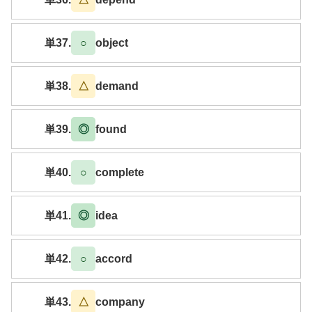
単37.
○
object
単38.
△
demand
単39.
◎
found
単40.
○
complete
単41.
◎
idea
単42.
○
accord
単43.
△
company