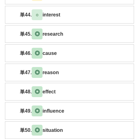
単44.
○
interest
単45.
◎
research
単46.
◎
cause
単47.
◎
reason
単48.
◎
effect
単49.
◎
influence
単50.
◎
situation