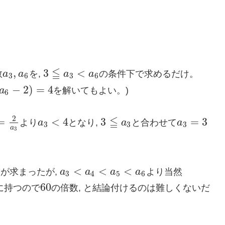
≦
,
3
<
数
a
a
を,
a
a
の条件下で求めるだけ。
a
3
,
a
6
3
≦
a
3
<
a
6
3
6
3
6
−
2
)
=
4
a
を解いてもよい。)
−
2
)
=
4
6
2
≦
=
<
4
3
=
3
より
a
となり,
a
と合わせて
a
a
3
a
3
<
4
a
3
=
3
3
≦
a
3
3
3
3
a
3
<
<
<
が求まったが,
a
a
a
a
より当然
a
3
<
a
4
<
a
5
<
a
6
3
4
5
6
60
に持つので
の倍数, と結論付けるのは難しくないだ
60