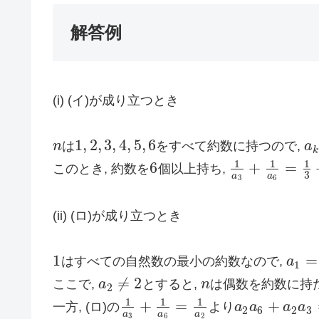
解答例
(i) (イ)が成り立つとき
1
,
2
,
3
,
4
,
5
,
6
n
は
をすべて約数に持つので,
a
n
1
,
2
,
3
,
4
,
5
,
6
a
k
k
1
1
1
6
+
=
このとき, 約数を
個以上持ち,
6
1
a
3
+
1
a
6
=
1
3
+
1
3
a
a
3
6
(ii) (ロ)が成り立つとき
1
=
はすべての自然数の最小の約数なので,
a
1
a
1
=
1
1
≠
2
ここで,
a
とすると,
n
は偶数を約数に持
a
2
≠
2
n
2
1
1
1
+
=
+
一方, (ロ)の
より
a
a
a
a
1
a
3
+
1
a
6
=
1
a
2
a
2
a
6
+
a
2
a
3
=
a
2
6
2
3
a
a
a
3
6
2