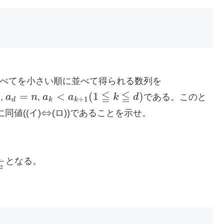
べてを小さい順に並べて得られる数列を
≦
≦
1
=
<
(
1
)
,
a
n
,
a
a
k
d
である。このと
a
d
=
n
a
k
<
a
k
+
1
(
1
≦
k
≦
d
)
+
1
d
k
k
⇔
同値((イ)
(ロ))であることを示せ。
⇔
1
となる。
2