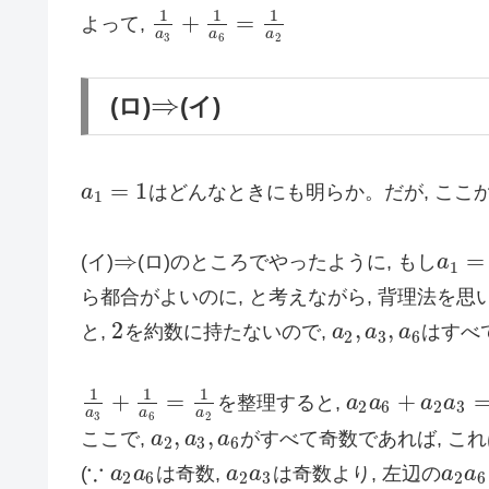
1
1
1
+
=
よって,
1
a
3
+
1
a
6
=
1
a
2
a
a
a
3
6
2
⇒
(ロ)
(イ)
⇒
=
1
a
はどんなときにも明らか。だが, ここ
a
1
=
1
1
⇒
=
(イ)
(ロ)のところでやったように, もし
a
a
1
=
1
⇒
1
ら都合がよいのに, と考えながら, 背理法を
2
,
,
と,
を約数に持たないので,
a
a
a
はすべ
2
a
2
,
a
3
,
a
6
2
3
6
1
1
1
+
=
+
を整理すると,
a
a
a
a
1
a
3
+
1
a
6
=
1
a
2
a
2
a
6
+
a
2
a
3
=
a
3
2
6
2
3
a
a
a
3
6
2
,
,
ここで,
a
a
a
がすべて奇数であれば, こ
a
2
,
a
3
,
a
6
2
3
6
∵
(
a
a
は奇数,
a
a
は奇数より, 左辺の
a
a
a
2
a
6
a
2
a
3
a
2
a
6
∵
2
6
2
3
2
6