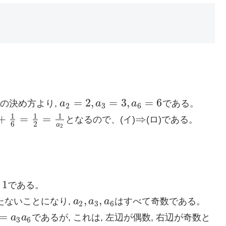
=
2
,
=
3
,
=
6
の決め方より,
a
a
a
である。
a
2
=
2
,
a
3
=
3
,
a
6
=
6
2
3
6
1
1
1
+
=
=
⇒
となるので、(イ)
(ロ)である。
6
=
1
2
=
1
a
2
⇒
6
2
a
2
1
である。
,
,
たないことになり,
a
a
a
はすべて奇数である。
a
2
,
a
3
,
a
6
2
3
6
=
a
a
であるが, これは, 左辺が偶数, 右辺が奇数と
3
a
6
3
6