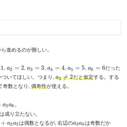
から進めるのが難しい。
1
=
2
=
3
=
4
=
5
=
6
,
a
,
a
,
a
,
a
,
a
だった
a
2
=
2
a
3
=
3
a
4
=
4
a
5
=
5
a
6
=
6
2
3
4
5
6
≠
2
思いついてほしい。つまり,
a
だと仮定
する。する
a
2
≠
2
2
て奇数となり,
偶奇性
が使える。
=
a
a
。
a
6
3
6
れは成り立たない。
+
a
a
は偶数となるが, 右辺の
a
a
は奇数だか
+
a
2
a
3
a
3
a
6
2
3
3
6