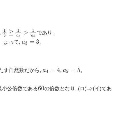
1
1
1
≧
>
,
であり,
1
3
≧
1
a
3
>
1
a
6
3
a
a
3
6
=
3
。よって,
a
。
a
3
=
3
3
=
4
,
=
5
たす自然数だから,
a
a
。
a
4
=
4
,
a
5
=
5
4
5
60
⇒
 最小公倍数である
の倍数となり, (ロ)
(イ)であ
60
⇒