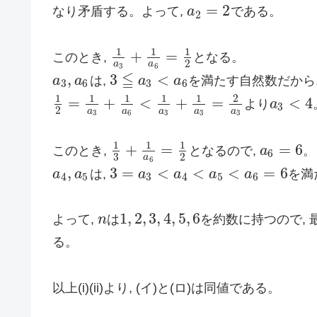
=
2
なり矛盾する。よって,
a
である。
a
2
=
2
2
1
1
1
+
=
このとき,
となる。
1
a
3
+
1
a
6
=
1
2
2
a
a
3
6
≦
,
3
<
a
a
は,
a
a
を満たす自然数だから
a
3
,
a
6
3
≦
a
3
<
a
6
3
6
3
6
1
1
1
1
1
2
=
+
<
+
=
<
4
より
a
1
2
=
1
a
3
+
1
a
6
<
1
a
3
+
1
a
3
=
2
a
3
a
3
<
4
3
2
a
a
a
a
a
3
6
3
3
3
1
1
1
+
=
=
6
このとき,
となるので,
a
。
1
3
+
1
a
6
=
1
2
a
6
=
6
6
3
2
a
6
,
3
=
<
<
<
=
6
a
a
は,
a
a
a
a
を満
a
4
,
a
5
3
=
a
3
<
a
4
<
a
5
<
a
6
=
6
4
5
3
4
5
6
1
,
2
,
3
,
4
,
5
,
6
よって,
n
は
を約数に持つので,
n
1
,
2
,
3
,
4
,
5
,
6
る。
以上(i)(ii)より, (イ)と(ロ)は同値である。