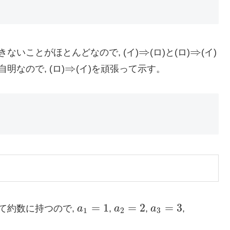
⇒
⇒
ないことがほとんどなので, (イ)
(ロ)と(ロ)
(イ)
⇒
⇒
⇒
自明なので, (ロ)
(イ)を頑張って示す。
⇒
=
1
=
2
=
3
て約数に持つので,
a
,
a
,
a
,
a
1
=
1
a
2
=
2
a
3
=
3
1
2
3