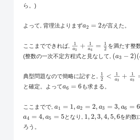
ら。)
=
2
よって, 背理法よりまず
a
が言えた。
a
2
=
2
2
1
1
1
+
=
ここまでできれば,
を満たす整
1
a
3
+
1
a
6
=
1
2
2
a
a
3
6
(
−
2
)
(
(整数の一次不定方程式と見なして,
a
(
a
3
−
2
)
(
a
6
3
1
1
1
<
+
典型問題なので簡略に記すと,
1
2
<
1
a
3
+
1
a
3
=
2
2
a
a
3
3
=
6
と確定。よって
a
も求まる。
a
6
=
6
6
=
1
,
=
2
,
=
3
,
=
6
ここまでで,
a
a
a
a
a
1
=
1
,
a
2
=
2
,
a
3
=
3
,
a
6
=
6
1
2
3
6
=
4
,
=
5
1
,
2
,
3
,
4
,
5
,
6
a
a
となり,
を約数
a
4
=
4
,
a
5
=
5
1
,
2
,
3
,
4
,
5
,
6
4
5
ろう。