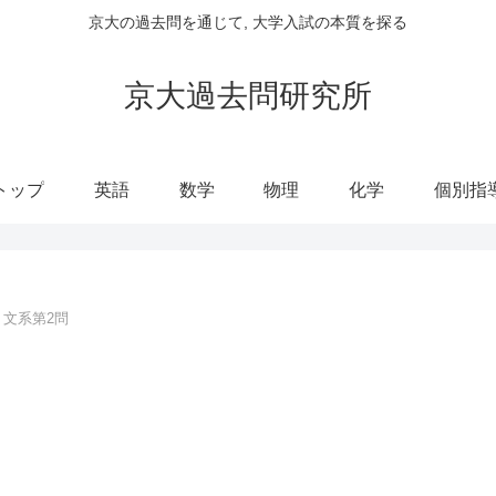
京大の過去問を通じて, 大学入試の本質を探る
京大過去問研究所
トップ
英語
数学
物理
化学
個別指
度 文系第2問