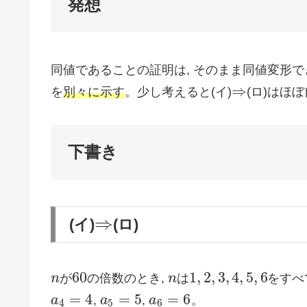
発想
同値であることの証明は, そのまま同値変形でき
⇒
を
別々に示す
。少し考えると(イ)
(ロ)はほぼ
⇒
下書き
⇒
(イ)
(ロ)
⇒
60
1
,
2
,
3
,
4
,
5
,
6
n
が
の倍数のとき,
n
は
をすべ
n
60
n
1
,
2
,
3
,
4
,
5
,
6
=
4
=
5
=
6
a
,
a
,
a
。
a
4
=
4
a
5
=
5
a
6
=
6
4
5
6