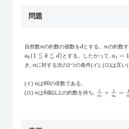
問題
自然数
n
の約数の個数を
d
とする。
n
の約数す
n
d
n
≦
≦
(
1
)
=
a
k
d
とする。したがって,
a
a
1
=
1
a
k
(
1
≦
k
≦
d
)
1
k
き,
n
に対する次の2つの条件(イ), (ロ)は互いに
n
60
(イ)
n
は
の倍数である。
n
60
1
1
6
+
=
(ロ)
n
は
個以上の約数を持ち,
n
6
1
a
3
+
1
a
6
=
1
a
2
a
a
a
3
6