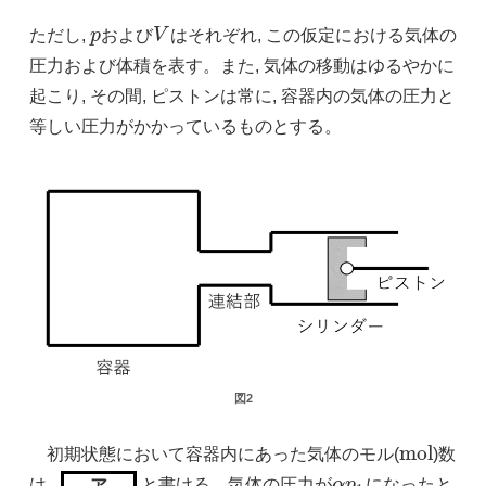
ただし,
p
および
V
はそれぞれ, この仮定における気体の
p
V
圧力および体積を表す。また, 気体の移動はゆるやかに
起こり, その間, ピストンは常に, 容器内の気体の圧力と
等しい圧力がかかっているものとする。
図2
m
o
l
初期状態において容器内にあった気体のモル(
)数
m
o
l
は,
と書ける。気体の圧力が
α
p
になったと
ア
α
p
1