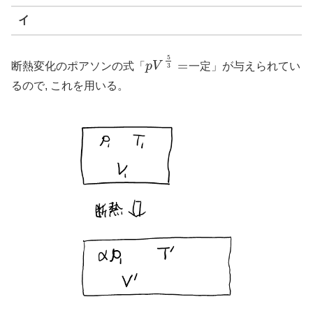
イ
5
=
断熱変化のポアソンの式「
p
V
一定」が与えられてい
p
V
5
3
=
3
るので, これを用いる。