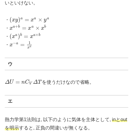
いといけない。
(
)
=
×
a
a
a
・
x
y
x
y
(
x
y
)
a
=
x
a
×
y
a
+
=
×
a
b
a
b
・
x
x
x
x
a
+
b
=
x
a
×
x
b
×
(
)
=
a
b
a
b
・
x
x
(
x
a
)
b
=
x
a
×
b
1
−
=
a
・
x
x
−
a
=
1
x
a
a
x
ウ
=
Δ
U
n
C
Δ
T
を使うだけなので省略。
Δ
U
=
n
C
V
Δ
T
V
エ
熱力学第1法則は, 以下のように気体を主体として,
inとout
を明示
すると, 正負の間違いが無くなる。