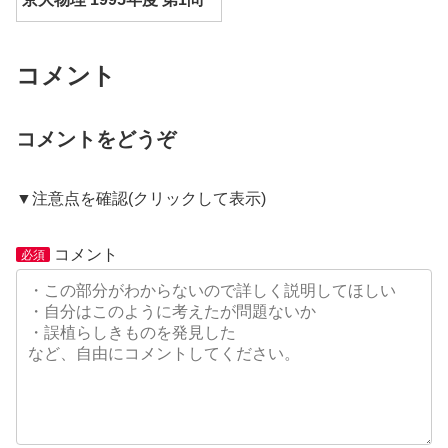
コメント
コメントをどうぞ
▼
注意点を確認
(クリックして表示)
コメントは承認制となっておりますので、反映まで
コメント
時間がかかります。
また、サイト運営者の判断によ
必須
り、コメントを表示しない場合があります。
名前は任意です。重ねてコメントする可能性がある
場合は、適当な名前を入力しておくことをおすすめ
します。その際は、同じ人がコメントしたことがわ
かるように、同じ名前を使用してください。
メールアドレスも任意です。気軽にコメントしたい