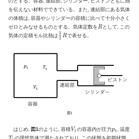
のとする。容器, 連結部, シリンダー, ピストンともに熱
を伝えない材料でできている。また, 連結部にある気体
の体積は, 容器やシリンダーの容積に比べて十分小さく
ゼロとみなせるものとする。気体定数を
R
として, この
R
3
気体の定積モル比熱は
R
で表せる。
3
2
R
2
図1
はじめ,
図1
のように, 容積
V
の容器内が圧力
p
, 温度
V
1
p
1
1
1
T
の理想気体で満たされており, この状態を初期状態
T
1