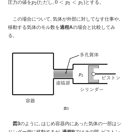
0
<
<
圧力の値を
p
(ただし,
p
p
)とする。
p
2
0
<
p
2
<
p
1
2
2
1
この場合について, 気体が外部に対してなす仕事や,
移動する気体のモル数を
過程A
の場合と比較してみ
る。
図3
図3
のように, はじめ容器内にあった気体の一部はシ
リンダー側に移動するが,
過程B
ではその間, ピストン