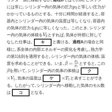
には常に, シリンダー内の気体の圧力
p
と等しい圧力が
p
2
2
かかっているものとする。十分に時間が経過すると, 容
器内とシリンダー内の気体の温度は等しくなり, 容器内
の気体の圧力も
p
に等しくなった。このとき, シリンダ
p
2
2
ー内の気体の体積を
V
とすれば, 気体が外部に対して
V
2
2
なした仕事は,
と書ける。
過程A
の場合と同
キ
様に, 系全体の内部エネルギーの変化を考慮し, 熱力学
の第1法則を適用すると, シリンダー内の気体の体積, 温
p
=
2
度を求めることができる。いま,
β
とすると, この
β
=
p
2
p
1
p
1
β
を用いて, シリンダー内の気体の体積は
ク
β
×
×
V
, 気体の温度は
T
と表すことができ
ケ
×
V
1
×
T
1
1
1
る。したがって, シリンダー内へ移動した気体のモル数
は
となる。
コ