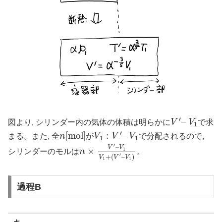
′
–
図より, シリンダー内の気体の体積は明らかに
V
V
で求
V
′
–
V
1
1
′
[
m
o
l
]
:
–
まる。また, 全
n
が
V
V
V
で分配されるので,
n
[
m
o
l
]
V
1
:
V
′
–
V
1
1
1
′
–
V
V
×
1
シリンダーのモルは
n
。
n
×
V
′
–
V
1
V
1
+
(
V
′
–
V
1
)
′
+
(
–
)
V
V
V
1
1
過程B