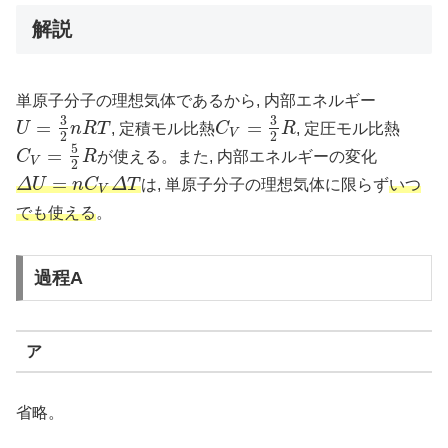
解説
単原子分子の理想気体であるから, 内部エネルギー
3
3
=
=
U
n
R
T
, 定積モル比熱
C
R
, 定圧モル比熱
U
=
3
2
n
R
T
C
V
=
3
2
R
V
2
2
5
=
C
R
が使える。また, 内部エネルギーの変化
C
V
=
5
2
R
V
2
=
Δ
U
n
C
Δ
T
は, 単原子分子の理想気体に限らず
いつ
Δ
U
=
n
C
V
Δ
T
V
でも使える
。
過程A
ア
省略。