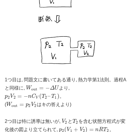
1つ目は, 問題文に書いてある通り, 熱力学第1法則。過程A
=
−
と同様に,
W
Δ
U
より,
W
o
u
t
=
−
Δ
U
o
u
t
=
−
(
–
)
p
V
n
C
T
T
。
p
2
V
2
=
−
n
C
V
(
T
2
–
T
1
)
2
2
2
1
V
=
(
W
p
V
はキの答えより)
W
o
u
t
=
p
2
V
2
o
u
t
2
2
2つ目は特に誘導は無いが,
V
と
T
を含む状態方程式が変
V
2
T
2
2
2
(
+
)
=
化後の図より立てられて,
p
V
V
n
R
T
。
p
2
(
V
1
+
V
2
)
=
n
R
T
2
2
1
2
2