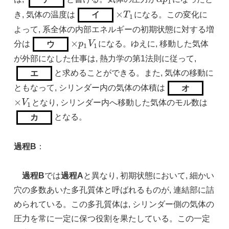
1
×
き, 気体の温度は
T
になる。この変化に
イ
×
T
1
1
よって, 系全体の内部エネルギーの初期状態に対する増
×
分は
p
V
になる。ゆえに, 移動した気体
ウ
×
p
1
V
1
1
1
が外部になした仕事は, 熱力学の第1法則に従って,
と求めることができる。また, 気体の移動に
エ
ともなって, シリンダー内の気体の体積は
オ
×
V
となり, シリンダー内へ移動した気体のモル数は
×
V
1
1
となる。
カ
過程B
：
過程B
では
過程A
と異なり, 初期状態において, 細かい
穴の多数あいた多孔質体と呼ばれるものが, 連結部に詰
められている。この多孔質体は, シリンダー側の気体の
圧力を常に一定に保つ役割を果たしている。この一定