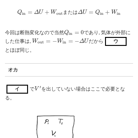
=
+
=
+
Q
Δ
U
W
または
Δ
U
Q
W
Q
i
n
=
Δ
U
+
W
o
u
t
Δ
U
=
Q
i
n
+
W
i
n
i
n
o
u
t
i
n
i
n
=
0
今回は断熱変化なので当然
Q
であり, 気体が外部に
Q
i
n
=
0
i
n
=
−
=
−
した仕事は,
W
W
Δ
U
だから
ウ
W
o
u
t
=
−
W
i
n
=
−
Δ
U
o
u
t
i
n
とほぼ同じ。
オカ
′
で
V
を出していない場合はここで必要とな
イ
V
′
る。