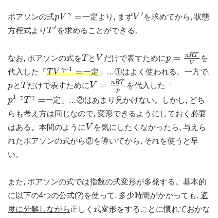
′
=
γ
ポアソンの式
p
V
一定より, まず
V
を求めてから, 状態
p
V
γ
=
V
′
′
方程式より
T
を求めることができる。
T
′
n
R
T
=
なお, ポアソンの式を
T
と
V
だけで表すために
p
を
T
V
p
=
n
R
T
V
V
–
1
=
γ
代入した「
T
V
一定
」…①はよく使われる。一方で,
T
V
γ
–
1
=
n
R
T
=
p
と
T
だけで表すために
V
を代入した「
p
T
V
=
n
R
T
p
p
1
–
=
γ
γ
p
T
一定」…②はあまり見かけない。しかし, どち
p
1
–
γ
T
γ
=
らも考え方は同じなので, 変形できるようにしておく必要
はある。本問のように
V
を気にしたくなかったら, 与えら
V
れたポアソンの式から②を導いてから, それを使うと早
い。
また, ポアソンの式では指数の式変形が多発する。基本的
に以下の4つの公式(?)を使って, 多少時間がかかっても,
適
度に分解しながら
正しく式変形をすることに慣れておかな