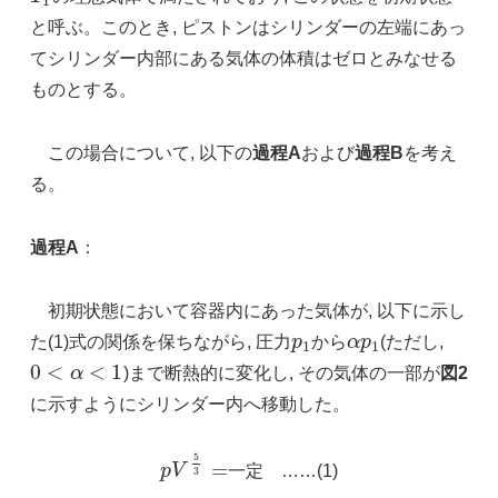
1
と呼ぶ。このとき, ピストンはシリンダーの左端にあっ
てシリンダー内部にある気体の体積はゼロとみなせる
ものとする。
この場合について, 以下の
過程A
および
過程B
を考え
る。
過程A
：
初期状態において容器内にあった気体が, 以下に示し
た(1)式の関係を保ちながら, 圧力
p
から
α
p
(ただし,
p
1
α
p
1
1
1
0
<
<
1
α
)まで断熱的に変化し, その気体の一部が
図2
0
<
α
<
1
に示すようにシリンダー内へ移動した。
5
=
p
V
一定 ……(1)
p
V
5
3
=
3