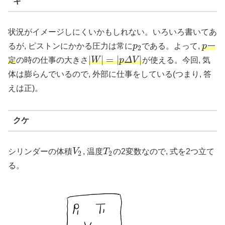
キ
状況がイメージしにくいかもしれない。いろいろ書いてあ
るが, ピストンにかかる圧力は常に
p
である。よって,
p
一
p
2
p
2
|
|
=
|
|
定
の時の仕事の大きさ
W
p
Δ
V
が使える。今回, 気
|
W
|
=
|
p
Δ
V
|
体は膨らんでいるので, 外部に仕事をしている(つまり, 答
えは正)。
クケ
シリンダーの体積
V
, 温度
T
の2変数なので, 式を2つ立て
V
2
T
2
2
2
る。