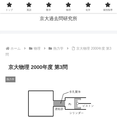
京大の過去問を通じて, 大学入試の本質を探る
トップ
英語
数学
物理
化学
個別指導
京大過去問研究所
ホーム
物理
熱力学
京大物理 2000年度 第3
問
京大物理 2000年度 第3問
熱力学